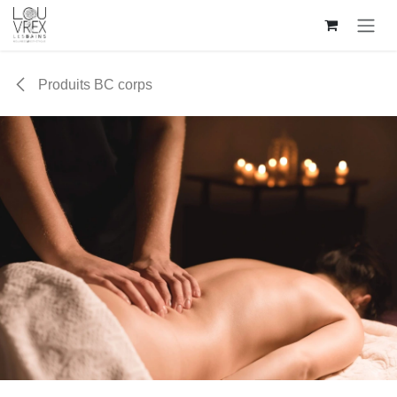
Se rendre au contenu
Produits BC corps