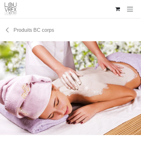
Se rendre au contenu
Produits BC corps